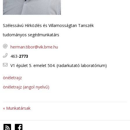
Szélessávú Hírközlés és Villamosságtan Tanszék
tudományos segédmunkatárs
herman.tibor@vik.bme.hu
463-
2773
V1 épület 5. emelet 504. (radarkutató laboratórium)
önéletrajz
önéletrajz (angol nyelvű)
« Munkatársak