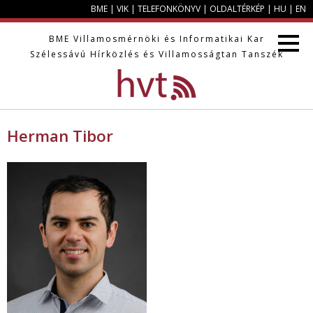
BME
|
VIK
|
TELEFONKÖNYV
|
OLDALTÉRKÉP
|
HU
|
EN
BME
Villamosmérnöki és Informatikai Kar
Szélessávú Hírközlés és Villamosságtan Tanszék
Herman Tibor