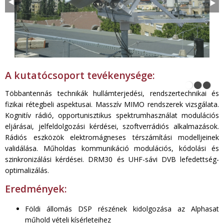
A kutatócsoport tevékenysége:
Többantennás technikák hullámterjedési, rendszertechnikai és
fizikai rétegbeli aspektusai. Masszív MIMO rendszerek vizsgálata.
Kognitív rádió, opportunisztikus spektrumhasználat modulációs
eljárásai, jelfeldolgozási kérdései, szoftverrádiós alkalmazások.
Rádiós eszközök elektromágneses térszámítási modelljeinek
validálása. Műholdas kommunikáció modulációs, kódolási és
szinkronizálási kérdései. DRM30 és UHF-sávi DVB lefedettség-
optimalizálás.
Eredmények:
Földi állomás DSP részének kidolgozása az Alphasat
műhold vételi kísérleteihez