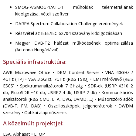
SMOG-P/SMOG-1/ATL-1 műholdak telemetriájának
kidolgozása, vételi szoftver
DARPA Spectrum Collaboration Challenge eredmények
Részvétel az IEEE/IEC 62704 szabvány kidolgozásában
Magyar DVB-T2 hálózat működésének optimalizálása
(Antenna Hungáriával)
Speciális infrastruktúra:
AWR Microwave Office • DRM Content Server • VNA 40GHz /
4GHz (HP) • VSA 3.5GHz, 7GHz (R&S FSIQ) • EMI mérővevő (R&S
ESCS) • Spektrumanalizátorok 7 GHz-ig • SDR-ek (USRP X310 2
db, PlutoSDR ~10 db, USRP2 4 db, USRP 2 db) • Kommunikációs
analizátorok (R&S CMU, EFA, DVG, DVMD, ...) • Műsorszóró adók
(DVB-T, FM, DAB) • Oszcilloszkópok, jelgenerátorok • DWDM
szekrény • Optikai alapműszerek
A közelmúlt projektjei:
ESA, Alphasat • EFOP