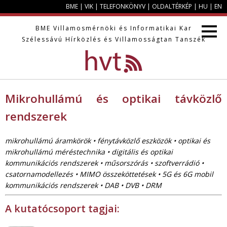
BME
|
VIK
|
TELEFONKÖNYV
|
OLDALTÉRKÉP
|
HU
|
EN
BME
Villamosmérnöki és Informatikai Kar
Szélessávú Hírközlés és Villamosságtan Tanszék
Mikrohullámú és optikai távközlő
rendszerek
mikrohullámú áramkörök • fénytávközlő eszközök • optikai és
mikrohullámú méréstechnika • digitális és optikai
kommunikációs rendszerek • műsorszórás • szoftverrádió •
csatornamodellezés • MIMO összeköttetések • 5G és 6G mobil
kommunikációs rendszerek • DAB • DVB • DRM
A kutatócsoport tagjai: