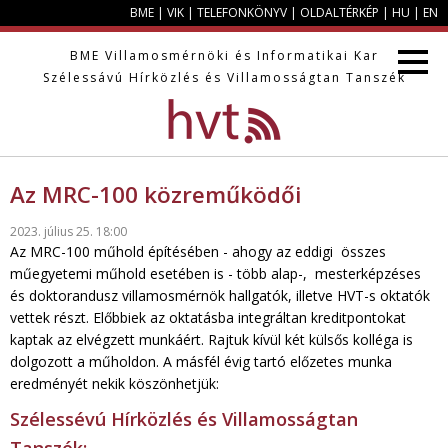
BME
|
VIK
|
TELEFONKÖNYV
|
OLDALTÉRKÉP
|
HU
|
EN
BME
Villamosmérnöki és Informatikai Kar
Szélessávú Hírközlés és Villamosságtan Tanszék
Az MRC-100 közreműködői
2023. július 25. 18:00
Az MRC-100 műhold építésében - ahogy az eddigi összes
műegyetemi műhold esetében is - több alap-, mesterképzéses
és doktorandusz villamosmérnök hallgatók, illetve HVT-s oktatók
vettek részt. Előbbiek az oktatásba integráltan kreditpontokat
kaptak az elvégzett munkáért. Rajtuk kívül két külsős kolléga is
dolgozott a műholdon. A másfél évig tartó előzetes munka
eredményét nekik köszönhetjük:
Szélessévú Hírközlés és Villamosságtan