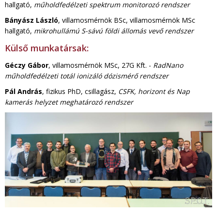
hallgató,
műholdfedélzeti spektrum monitorozó rendszer
Bányász László
, villamosmérnök BSc, villamosmérnök MSc
hallgató,
mikrohullámú S-sávú földi állomás vevő rendszer
Külső munkatársak:
Géczy Gábor
, villamosmérnök MSc, 27G Kft. -
RadNano
műholdfedélzeti totál ionizáló dózismérő rendszer
Pál András
, fizikus PhD, csillagász,
CSFK, horizont és Nap
kamerás helyzet meghatározó rendszer