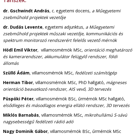
Tanszék:
dr. Gschwindt András
, c. egyetemi docens
, a Műegyetemi
zsebműhold projektek vezetője
dr. Dudás Levente
, egyetemi adjunktus
, a Műegyetemi
zsebműhold projektek műszaki vezetője, kommunikációs és
spektrum monitorozó rendszerért felelős vezető mérnök
Hödl Emil Viktor
, villamosmérnök MSc,
orientáció meghatározó
és kamerarendszer, akkumulátor felügylő rendszer, földi
állomás
Szüllő Ádám
, villamosmérnök MSc,
fedélzeti számítógép
Herman Tibor
, villamosmérnök MSc, PhD hallgató,
mágneses
orientáció beavatkozó rendszer, AIS vevő, 3D tervezés
Püspöki Péter
, villamosmérnök BSc, űrmérnök MSc hallgató,
elsődleges és másodlagos energia ellátó rendszer, 3D tervezés
Miklós Barnabás
, villamosmérnök MSc,
mikrohullámú S-sávú
nagysebességű fedélzeti rádió adó
Nagy Dominik Gábor
, villamosmérnök BSc, űrmérnök MSc