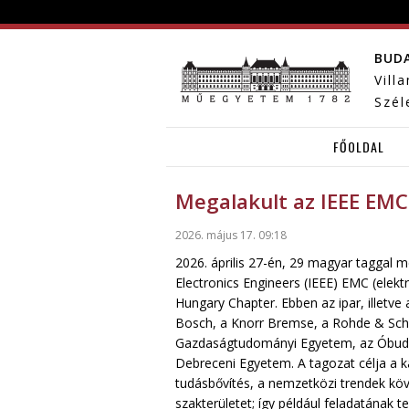
BUD
Vill
Szél
FŐOLDAL
Megalakult az IEEE EMC
2026. május 17. 09:18
2026. április 27-én, 29 magyar taggal me
Electronics Engineers (IEEE) EMC (ele
Hungary Chapter. Ebben az ipar, illetv
Bosch, a Knorr Bremse, a Rohde & Sch
Gazdaságtudományi Egyetem, az Óbudai
Debreceni Egyetem. A tagozat célja a k
tudásbővítés, a nemzetközi trendek kö
szakterületet; így például feladatának 