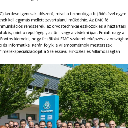
) kérdése igencsak időszerű, mivel a technológia fejlődésével egyre
znek kell egymás mellett zavartalanul működnie. Az EMC fő
kommunikációs rendszerek, az orvostechnikai eszközök és a háztartási
tok is, mint a repülőgép-, az űr- vagy a védelmi ipar. Emiatt nagy a
e. Fontos kiemelni, hogy felsőfokú EMC szakemberképzés az országba
 és Informatikai Karán folyik; a villamosmérnöki mesterszak
mellékspecializációját a Szélessávú Hírközlés és Villamosságtan