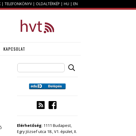
K
|
TELEFONKÖNYV
|
OLDALTÉRKÉP
|
HU
|
EN
KAPCSOLAT
Elérhetőség
: 1111 Budapest,
ó
Egry József utca 18., V1. épület, II.