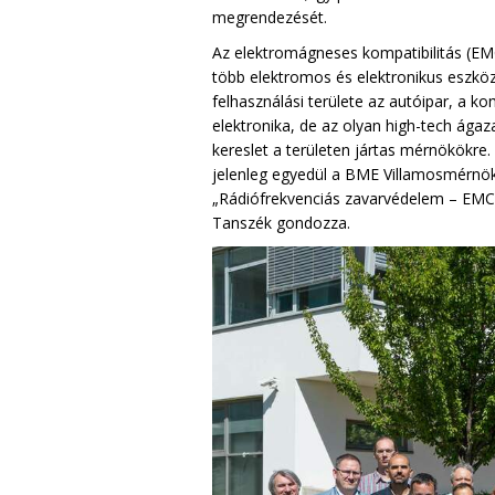
megrendezését.
Az elektromágneses kompatibilitás (EMC
több elektromos és elektronikus eszkö
felhasználási területe az autóipar, a 
elektronika, de az olyan high-tech ágaza
kereslet a területen jártas mérnökökr
jelenleg egyedül a BME Villamosmérnöki
„Rádiófrekvenciás zavarvédelem – EMC” 
Tanszék gondozza.