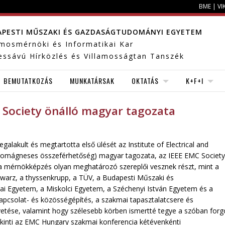
BME
|
VI
APESTI MŰSZAKI ÉS GAZDASÁGTUDOMÁNYI EGYETEM
amosmérnöki és Informatikai Kar
essávú Hírközlés és Villamosságtan Tanszék
BEMUTATKOZÁS
MUNKATÁRSAK
OKTATÁS
K+F+I
 Society önálló magyar tagozata
galakult és megtartotta első ülését az Institute of Electrical and
ktromágneses összeférhetőség) magyar tagozata, az IEEE EMC Society
e a mérnökképzés olyan meghatározó szereplői vesznek részt, mint a
warz, a thyssenkrupp, a TÜV, a Budapesti Műszaki és
 Egyetem, a Miskolci Egyetem, a Széchenyi István Egyetem és a
apcsolat- és közösségépítés, a szakmai tapasztalatcsere és
vetése, valamint hogy szélesebb körben ismertté tegye a szóban forg
tekinti az EMC Hungary szakmai konferencia kétévenkénti