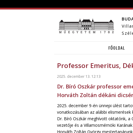
BUD
Vill
Szél
FŐOLDAL
Professor Emeritus, Dé
2025. december 13. 12:13
Dr. Bíró Oszkár professor em
Horváth Zoltán dékáni dicsér
2025. december 9-én ünnepi ülést tarto
vonatkozásában az alábbi elismerések k
Dr. Bíró Oszkár meghívott oktatónk, a 
vezetője és a Villamosmérnöki Karának 
Horváth Zoltán György mestertanárunk 