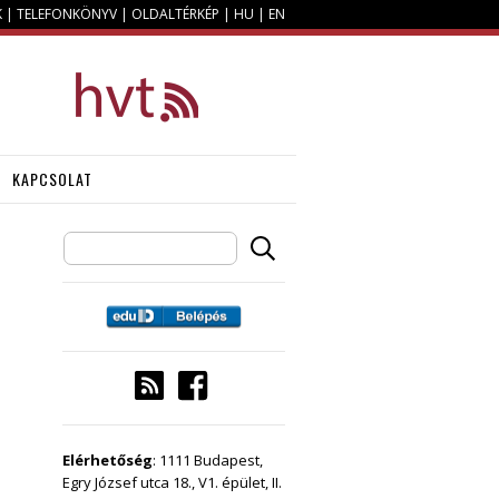
K
|
TELEFONKÖNYV
|
OLDALTÉRKÉP
|
HU
|
EN
KAPCSOLAT
Elérhetőség
: 1111 Budapest,
Egry József utca 18., V1. épület, II.