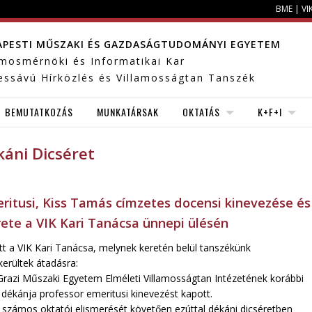
BME
|
VI
APESTI MŰSZAKI ÉS GAZDASÁGTUDOMÁNYI EGYETEM
amosmérnöki és Informatikai Kar
essávú Hírközlés és Villamosságtan Tanszék
BEMUTATKOZÁS
MUNKATÁRSAK
OKTATÁS
K+F+I
káni Dicséret
eritusi, Kiss Tamás címzetes docensi kinevezése és
ete a VIK Kari Tanácsa ünnepi ülésén
tt a VIK Kari Tanácsa, melynek keretén belül tanszékünk
erültek átadásra:
Grazi Műszaki Egyetem Elméleti Villamosságtan Intézetének korábbi
dékánja professor emeritusi kinevezést kapott.
számos oktatói elismerését követően ezúttal dékáni dicséretben