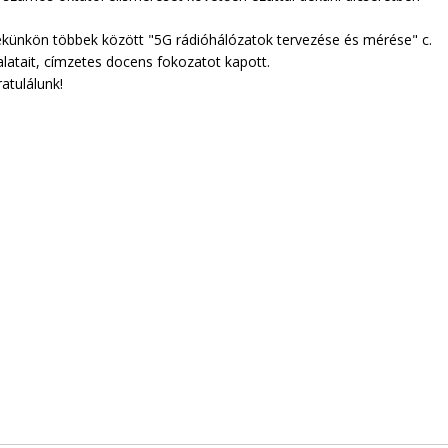
zékünkön többek között "5G rádióhálózatok tervezése és mérése" c.
alatait, címzetes docens fokozatot kapott.
atulálunk!